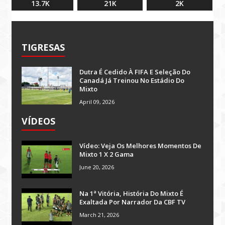
13.7K
21K
2K
TIGRESAS
Dutra É Cedido À FIFA E Seleção Do
Canadá Já Treinou No Estádio Do
Mixto
April 09, 2026
VÍDEOS
Vídeo: Veja Os Melhores Momentos De
Mixto 1 X 2 Gama
June 20, 2026
Na 1ª Vitória, História Do Mixto É
Exaltada Por Narrador Da CBF TV
March 21, 2026