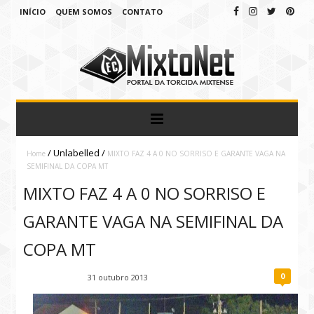
INÍCIO
QUEM SOMOS
CONTATO
/
Unlabelled
/
Home
MIXTO FAZ 4 A 0 NO SORRISO E GARANTE VAGA NA
SEMIFINAL DA COPA MT
MIXTO FAZ 4 A 0 NO SORRISO E
GARANTE VAGA NA SEMIFINAL DA
COPA MT
0
Fábio Ramirez
31 outubro 2013