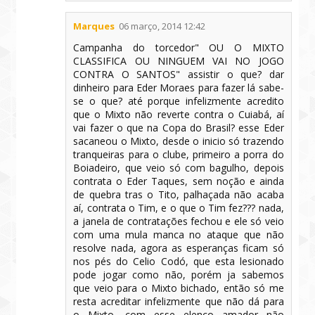
Marques
06 março, 2014 12:42
Campanha do torcedor" OU O MIXTO
CLASSIFICA OU NINGUEM VAI NO JOGO
CONTRA O SANTOS" assistir o que? dar
dinheiro para Eder Moraes para fazer lá sabe-
se o que? até porque infelizmente acredito
que o Mixto não reverte contra o Cuiabá, aí
vai fazer o que na Copa do Brasil? esse Eder
sacaneou o Mixto, desde o inicio só trazendo
tranqueiras para o clube, primeiro a porra do
Boiadeiro, que veio só com bagulho, depois
contrata o Eder Taques, sem noção e ainda
de quebra tras o Tito, palhaçada não acaba
aí, contrata o Tim, e o que o Tim fez??? nada,
a janela de contratações fechou e ele só veio
com uma mula manca no ataque que não
resolve nada, agora as esperanças ficam só
nos pés do Celio Codó, que esta lesionado
pode jogar como não, porém ja sabemos
que veio para o Mixto bichado, então só me
resta acreditar infelizmente que não dá para
o Mixto, com esse elenco amador não