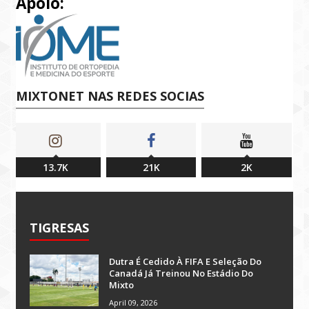
Apoio:
MIXTONET NAS REDES SOCIAS
13.7K
21K
2K
TIGRESAS
Dutra É Cedido À FIFA E Seleção Do
Canadá Já Treinou No Estádio Do
Mixto
April 09, 2026