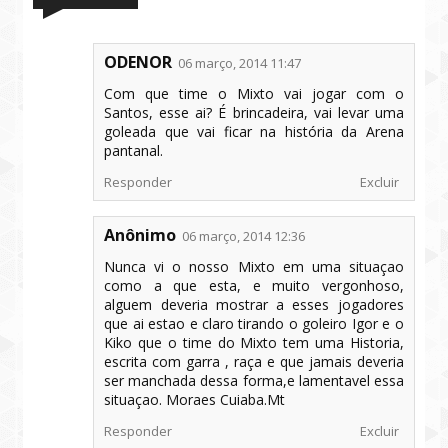
ODENOR
06 março, 2014 11:47
Com que time o Mixto vai jogar com o
Santos, esse ai? É brincadeira, vai levar uma
goleada que vai ficar na história da Arena
pantanal.
Responder
Excluir
Anônimo
06 março, 2014 12:36
Nunca vi o nosso Mixto em uma situaçao
como a que esta, e muito vergonhoso,
alguem deveria mostrar a esses jogadores
que ai estao e claro tirando o goleiro Igor e o
Kiko que o time do Mixto tem uma Historia,
escrita com garra , raça e que jamais deveria
ser manchada dessa forma,e lamentavel essa
situaçao. Moraes Cuiaba.Mt
Responder
Excluir