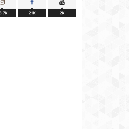
3.7K
21K
2K