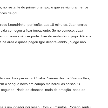
o, no restante do primeiro tempo, o que se viu foram erros
nces de gol.
erdeu Leandrinho, por lesão, aos 18 minutos. Jean entrou
orcida começou a ficar impaciente. Se no começo, dava
ar, o mesmo não se pode dizer do restante do jogo. Até aos
ta na área e quase pegou Igor desprevenido , o jogo não
s trocou duas peças no Cuiabá. Saíram Jean e Vinicius Kiss,
 Nem o sangue novo em campo melhorou as coisas. O
no segundo. Nada de chances, nada de emoção, nada de
mais um jogador por lesão. Com 20 minutos, Rogério sentiu