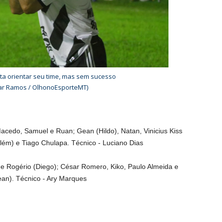
nta orientar seu time, mas sem sucesso
mar Ramos / OlhonoEsporteMT)
 Macedo, Samuel e Ruan; Gean (Hildo), Natan, Vinicius Kiss
elém) e Tiago Chulapa. Técnico - Luciano Dias
o e Rogério (Diego); César Romero, Kiko, Paulo Almeida e
ean). Técnico - Ary Marques