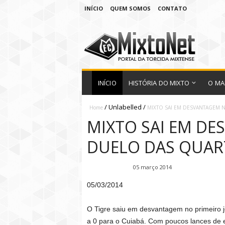
INÍCIO
QUEM SOMOS
CONTATO
INÍCIO
HISTÓRIA DO MIXTO
O MA
/
Unlabelled
/
Home
MIXTO SAI EM DESVANTAGEM 
MIXTO SAI EM DE
DUELO DAS QUART
Fábio Ramirez
05 março 2014
05/03/2014
O Tigre saiu em desvantagem no primeiro j
a 0 para o Cuiabá. Com poucos lances de 