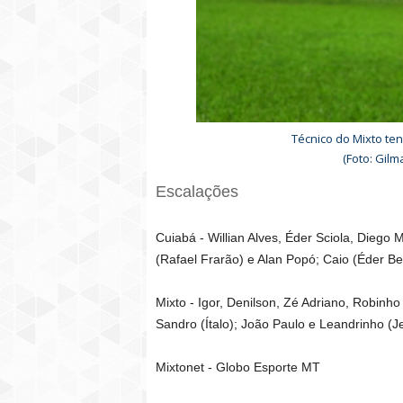
Técnico do Mixto te
(Foto: Gil
Escalações
Cuiabá - Willian Alves, Éder Sciola, Diego
(Rafael Frarão) e Alan Popó; Caio (Éder B
Mixto - Igor, Denilson, Zé Adriano, Robinh
Sandro (Ítalo); João Paulo e Leandrinho (J
Mixtonet - Globo Esporte MT