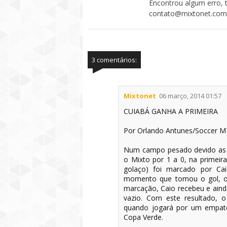
Encontrou algum erro, 
contato@mixtonet.com
3 comentários:
Mixtonet
06 março, 2014 01:57
CUIABÁ GANHA A PRIMEIRA
Por Orlando Antunes/Soccer M
Num campo pesado devido as c
o Mixto por 1 a 0, na primeira
golaço) foi marcado por Ca
momento que tomou o gol, o 
marcação, Caio recebeu e ainda
vazio. Com este resultado, o
quando jogará por um empate
Copa Verde.