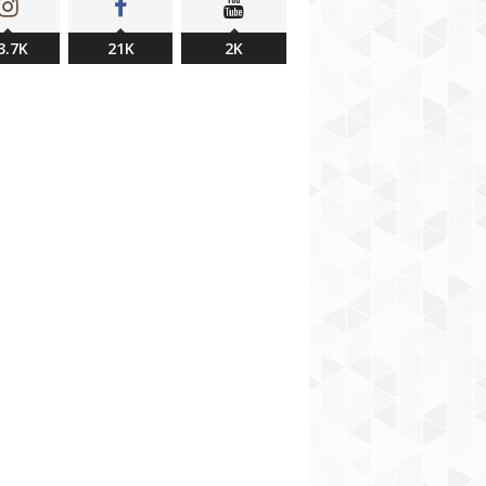
3.7K
21K
2K