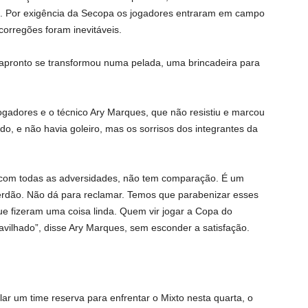
ia. Por exigência da Secopa os jogadores entraram em campo
corregões foram inevitáveis.
 apronto se transformou numa pelada, uma brincadeira para
gadores e o técnico Ary Marques, que não resistiu e marcou
do, e não havia goleiro, mas os sorrisos dos integrantes da
 com todas as adversidades, não tem comparação. É um
Verdão. Não dá para reclamar. Temos que parabenizar esses
ue fizeram uma coisa linda. Quem vir jogar a Copa do
ravilhado”, disse Ary Marques, sem esconder a satisfação.
ar um time reserva para enfrentar o Mixto nesta quarta, o