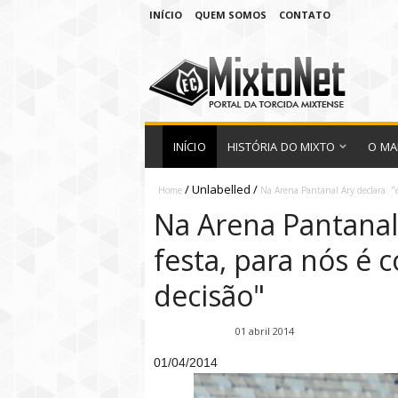
INÍCIO
QUEM SOMOS
CONTATO
INÍCIO
HISTÓRIA DO MIXTO
O MA
/
Unlabelled
/
Home
Na Arena Pantanal Ary declara: "e
Na Arena Pantanal 
festa, para nós é
decisão"
Fábio Ramirez
01 abril 2014
01/04/2014