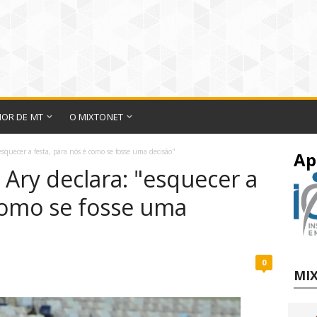
IOR DE MT
O MIXTONET
squecer a festa, para nós é como se fosse uma decisão"
Ap
Ary declara: "esquecer a
 como se fosse uma
0
MIX