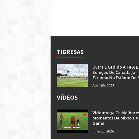
TIGRESAS
Dutra É Cedido À FIFA E
Seleção Do Canadá Já
Treinou No Estádio Do 
April 09, 2026
VÍDEOS
Vídeo: Veja Os Melhore
Momentos De Mixto 1 X
Gama
June 20, 2026