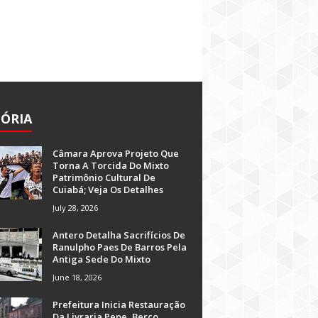
TÓRIA
Câmara Aprova Projeto Que
Torna A Torcida Do Mixto
Patrimônio Cultural De
Cuiabá; Veja Os Detalhes
July 28, 2026
Antero Detalha Sacrifícios De
Ranulpho Paes De Barros Pela
Antiga Sede Do Mixto
June 18, 2026
Prefeitura Inicia Restauração
Da Livraria Pepe, Berço