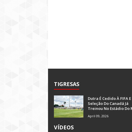
TIGRESAS
Dutra É Cedido À FIFA E
Seleção Do Canadá Já
Treinou No Estádio Do 
April 09, 2026
VÍDEOS