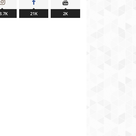
3.7K
21K
2K