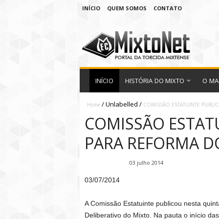
INÍCIO
QUEM SOMOS
CONTATO
INÍCIO
HISTÓRIA DO MIXTO
O MA
/
Unlabelled
/
Home
COMISSÃO ESTATUINTE PUBLIC
COMISSÃO ESTATU
PARA REFORMA D
Fábio Ramirez
03 julho 2014
03/07/2014
A Comissão Estatuinte publicou nesta quint
Deliberativo do Mixto. Na pauta o início da