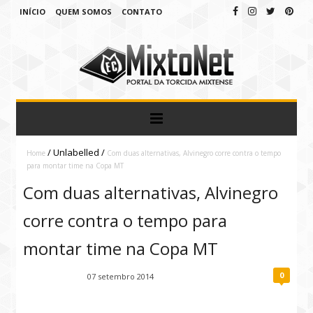
INÍCIO
QUEM SOMOS
CONTATO
/
Unlabelled
/
Home
Com duas alternativas, Alvinegro corre contra o tempo
para montar time na Copa MT
Com duas alternativas, Alvinegro
corre contra o tempo para
montar time na Copa MT
0
Fábio Ramirez
07 setembro 2014