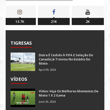
13.7K
21K
2K
TIGRESAS
Dutra É Cedido À FIFA E Seleção Do
Canadá Já Treinou No Estádio Do
Mixto
April 09, 2026
VÍDEOS
Vídeo: Veja Os Melhores Momentos De
Mixto 1 X 2 Gama
June 20, 2026