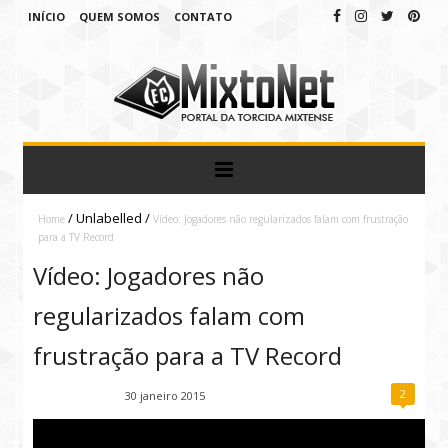
INÍCIO
QUEM SOMOS
CONTATO
/
Unlabelled
/
Home
Vídeo: Jogadores não regularizados falam com frustração
para a TV Record
Vídeo: Jogadores não
regularizados falam com
frustração para a TV Record
2
Fábio Ramirez
30 janeiro 2015