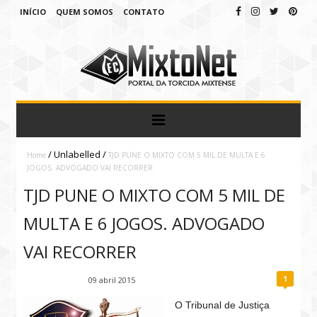
INÍCIO
QUEM SOMOS
CONTATO
/
Unlabelled
/
Home
TJD PUNE O MIXTO COM 5 MIL DE MULTA E 6
JOGOS. ADVOGADO VAI RECORRER
TJD PUNE O MIXTO COM 5 MIL DE
MULTA E 6 JOGOS. ADVOGADO
VAI RECORRER
1
Fábio Ramirez
09 abril 2015
O Tribunal de Justiça