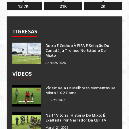
13.7K
21K
2K
TIGRESAS
Dutra É Cedido À FIFA E Seleção Do
Canadá Já Treinou No Estádio Do
Mixto
April 09, 2026
VÍDEOS
Vídeo: Veja Os Melhores Momentos De
Mixto 1 X 2 Gama
June 20, 2026
Na 1ª Vitória, História Do Mixto É
Exaltada Por Narrador Da CBF TV
March 21, 2026