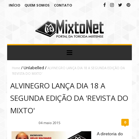
INÍCIO
QUEM SOMOS
CONTATO
/
Unlabelled
/
Home
ALVINEGRO LANÇA DIA 18 A SEGUNDA EDIÇÃO DA
'REVISTA DO MIXTO'
ALVINEGRO LANÇA DIA 18 A
SEGUNDA EDIÇÃO DA 'REVISTA DO
MIXTO'
0
Fábio Ramirez
04 maio 2015
A diretoria do