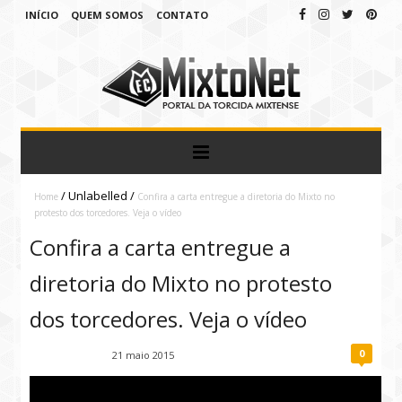
INÍCIO
QUEM SOMOS
CONTATO
/
Unlabelled
/
Home
Confira a carta entregue a diretoria do Mixto no
protesto dos torcedores. Veja o vídeo
Confira a carta entregue a
diretoria do Mixto no protesto
dos torcedores. Veja o vídeo
0
Fábio Ramirez
21 maio 2015