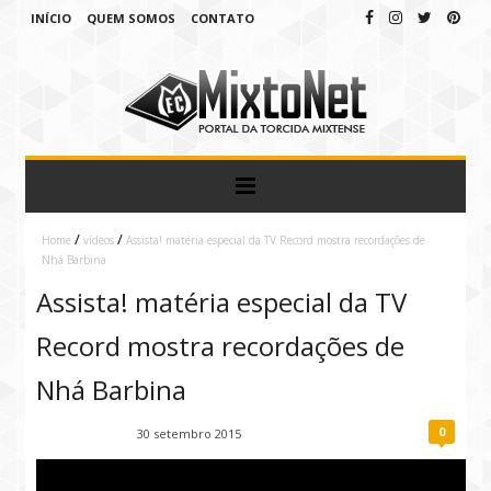
INÍCIO
QUEM SOMOS
CONTATO
/
/
Home
vídeos
Assista! matéria especial da TV Record mostra recordações de
Nhá Barbina
Assista! matéria especial da TV
Record mostra recordações de
Nhá Barbina
0
Fábio Ramirez
30 setembro 2015