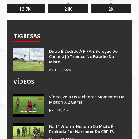
13.7K
21K
2K
TIGRESAS
Dutra É Cedido À FIFA E Seleção Do
Canadá Já Treinou No Estádio Do
Mixto
April 09, 2026
VÍDEOS
Vídeo: Veja Os Melhores Momentos De
Mixto 1 X 2 Gama
June 20, 2026
Na 1ª Vitória, História Do Mixto É
Exaltada Por Narrador Da CBF TV