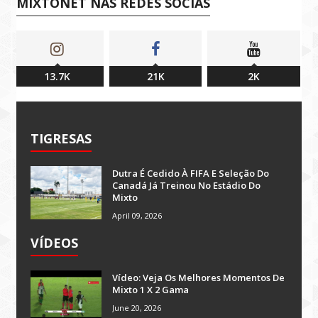
MIXTONET NAS REDES SOCIAS
13.7K
21K
2K
TIGRESAS
Dutra É Cedido À FIFA E Seleção Do
Canadá Já Treinou No Estádio Do
Mixto
April 09, 2026
VÍDEOS
Vídeo: Veja Os Melhores Momentos De
Mixto 1 X 2 Gama
June 20, 2026