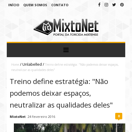
INÍCIO
QUEM SOMOS
CONTATO
/
Unlabelled
/
Home
Treino define estratégia: "Não podemos deixar espaços,
neutralizar as qualidades deles"
Treino define estratégia: "Não
podemos deixar espaços,
neutralizar as qualidades deles"
0
MixtoNet
24 fevereiro 2016