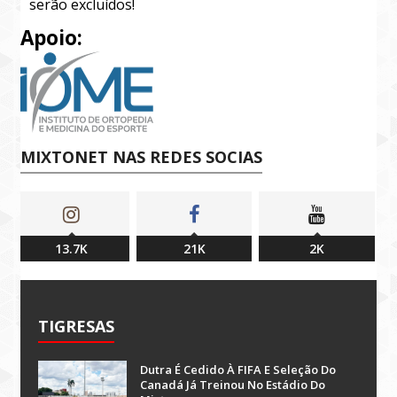
serão excluídos!
Apoio:
MIXTONET NAS REDES SOCIAS
13.7K
21K
2K
TIGRESAS
Dutra É Cedido À FIFA E Seleção Do
Canadá Já Treinou No Estádio Do