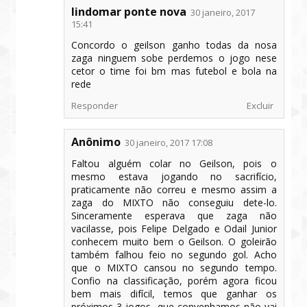
lindomar ponte nova
30 janeiro, 2017
15:41
Concordo o geilson ganho todas da nosa
zaga ninguem sobe perdemos o jogo nese
cetor o time foi bm mas futebol e bola na
rede
Responder
Excluir
Anônimo
30 janeiro, 2017 17:08
Faltou alguém colar no Geilson, pois o
mesmo estava jogando no sacrifício,
praticamente não correu e mesmo assim a
zaga do MIXTO não conseguiu dete-lo.
Sinceramente esperava que zaga não
vacilasse, pois Felipe Delgado e Odail Junior
conhecem muito bem o Geilson. O goleirão
também falhou feio no segundo gol. Acho
que o MIXTO cansou no segundo tempo.
Confio na classificação, porém agora ficou
bem mais difícil, temos que ganhar os
próximos 3 jogos, que convenhamos não vai