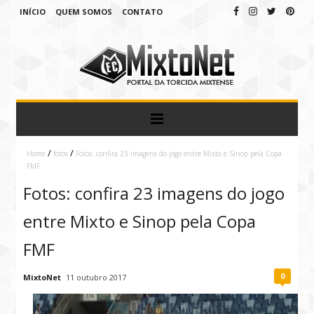
INÍCIO
QUEM SOMOS
CONTATO
/
/
Home
fotos
Fotos: confira 23 imagens do jogo entre Mixto e Sinop pela Copa
FMF
Fotos: confira 23 imagens do jogo
entre Mixto e Sinop pela Copa
FMF
0
MixtoNet
11 outubro 2017