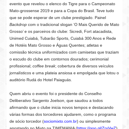
evento que revelou o elenco do Tigre para o Campeonato
Mato-grossense 2019 e para a Copa do Brasil. Teve tudo
que se pode esperar de um clube prestigiado. Painel
Backdrop
com o tradicional slogan ‘O Mais Querido de Mato
Grosso’ e os parceiros do clube: Sicredi, Fort atacadista,
Unimed Cuiabá, Tubarão Sports,
Cuiabá 300 Anos e
Rede
de Hotéis Mato Grosso e Águas Quentes; atletas e
comissão técnica uniformizados com camisetas que traziam
o escudo do clube em contornos dourados; cerimonial
profissional;
coffee break
; cobertura de diversos veículos
jornalísticos e uma plateia ansiosa e empolgada que lotou o
auditório Rudá do Hotel Paiaguás.
Quem abriu o evento foi o presidente do Conselho
Deliberativo Sargento Joelson, que saudou a todos
afirmando que o clube inicia novos tempos e destacando
várias formas dos torcedores ajudarem, como o programa
de sócio torcedor (
sociomixto.com.br
) ou simplesmente
apostando no Mixto na TIMEMANIA (
https://goo.gl/ZrxVwZ
).