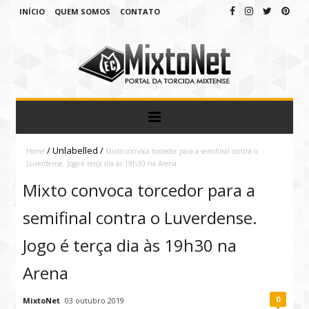
INÍCIO
QUEM SOMOS
CONTATO
/
Unlabelled
/
Home
Mixto convoca torcedor para a semifinal contra o
Luverdense. Jogo é terça dia às 19h30 na Arena
Mixto convoca torcedor para a
semifinal contra o Luverdense.
Jogo é terça dia às 19h30 na
Arena
0
MixtoNet
03 outubro 2019