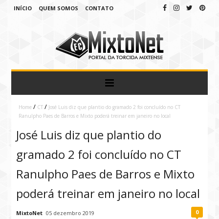
INÍCIO
QUEM SOMOS
CONTATO
/
/
Home
CT
José Luis diz que plantio do gramado 2 foi concluído no CT
Ranulpho Paes de Barros e Mixto poderá treinar em janeiro no local
José Luis diz que plantio do
gramado 2 foi concluído no CT
Ranulpho Paes de Barros e Mixto
poderá treinar em janeiro no local
0
MixtoNet
05 dezembro 2019