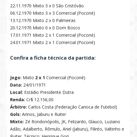
22.11.1970 Mixto 3 x 0 São Cristóvão
06.12.1970 Mixto 3 x 3 Comercial (Poconé)
13.12.1970 Mixto 2 x 0 Palmeiras
20.12.1970 Mixto 0 x 0 Dom Bosco
17.01.1971 Mixto 2 x 1 Comercial (Poconé)
24.01.1971 Mixto 2 x 1 Comercial (Poconé)
Confira a ficha técnica da partida:
Jogo:
Mixto
2 x 1
Comercial (Poconé)
Data:
24/01/1971
Local:
Estádio Presidente Dutra
Renda:
Cr$ 12.156,00
Árbitro:
Carlos Costa (Federação Carioca de Futebol)
Gols:
Arinos, Jaburu e Ruiter
Mixto:
Zé Rondonópolis, JK, Felizardo, Glauco, Luziano
Adão, Adalberto, Rômulo, Ariel (Jaburu), Filinto, Valtinho e
Ruiter. Técnico: Henrique Gori.