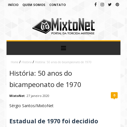
INÍCIO
QUEM SOMOS
CONTATO
/
/
Home
História
História: 50 anos do bicampeonato de 1970
História: 50 anos do
bicampeonato de 1970
0
MixtoNet
27 janeiro 2020
Sérgio Santos/MixtoNet
Estadual de 1970 foi decidido