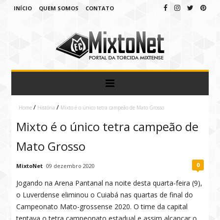
INÍCIO
QUEM SOMOS
CONTATO
/
/
Home
História
Mixto é o único tetra campeão de Mato Grosso
Mixto é o único tetra campeão de
Mato Grosso
0
MixtoNet
09 dezembro 2020
Jogando na Arena Pantanal na noite desta quarta-feira (9),
o Luverdense eliminou o Cuiabá nas quartas de final do
Campeonato Mato-grossense 2020. O time da capital
tentava o tetra campeonato estadual e assim alcançar o