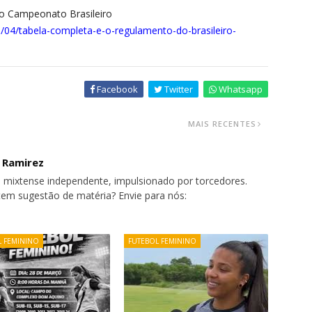
do Campeonato Brasileiro
04/tabela-completa-e-o-regulamento-do-brasileiro-
Facebook
Twitter
Whatsapp
MAIS RECENTES
o Ramirez
 mixtense independente, impulsionado por torcedores.
tem sugestão de matéria? Envie para nós:
L FEMININO
FUTEBOL FEMININO