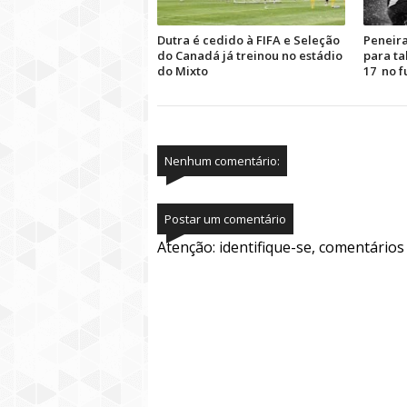
Dutra é cedido à FIFA e Seleção
Peneira
do Canadá já treinou no estádio
para ta
do Mixto
17 no f
Nenhum comentário:
Postar um comentário
Atenção: identifique-se, comentário