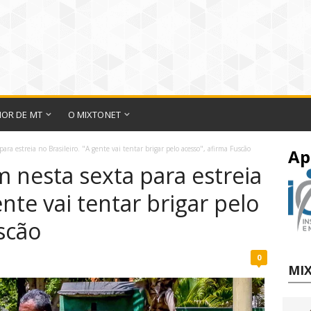
IOR DE MT
O MIXTONET
ara estreia no Brasileiro. "A gente vai tentar brigar pelo acesso", afirma Fuscão
Ap
 nesta sexta para estreia
ente vai tentar brigar pelo
scão
0
MIX