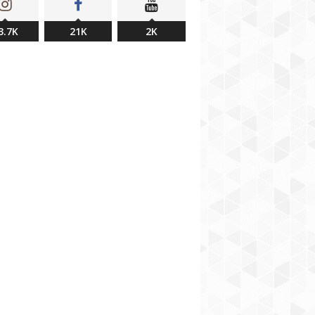
3.7K
21K
2K