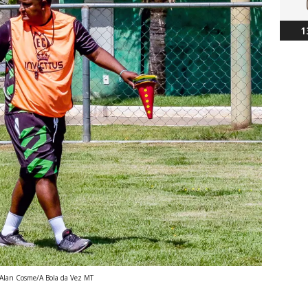
1
 Alan Cosme/A Bola da Vez MT