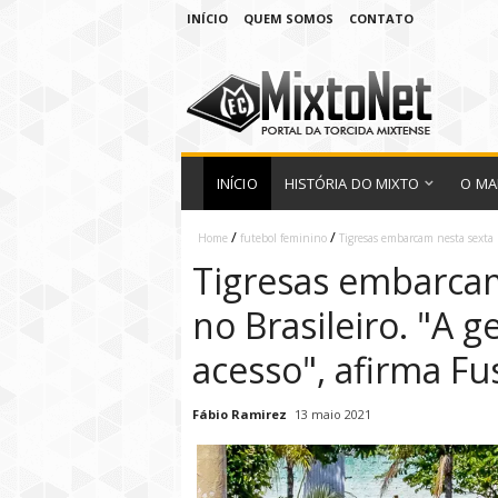
INÍCIO
QUEM SOMOS
CONTATO
INÍCIO
HISTÓRIA DO MIXTO
O MA
/
/
Home
futebol feminino
Tigresas embarcam nesta sexta p
Tigresas embarcam
no Brasileiro. "A g
acesso", afirma Fu
Fábio Ramirez
13 maio 2021