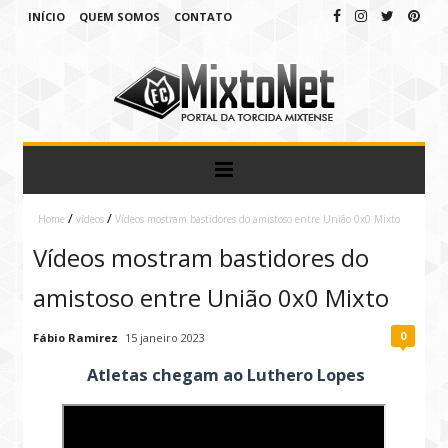
INÍCIO
QUEM SOMOS
CONTATO
/
/
Home
vídeos
Vídeos mostram bastidores do amistoso entre União 0x0 Mixto
Vídeos mostram bastidores do
amistoso entre União 0x0 Mixto
0
Fábio Ramirez
15 janeiro 2023
Atletas chegam ao Luthero Lopes