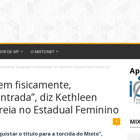
IOR DE MT
O MIXTONET
sicamente, preparada e concentrada”, diz Kethleen Azevedo sobre estreia no
Ap
em fisicamente,
ntrada”, diz Kethleen
reia no Estadual Feminino
MIX
1
istar o título para a torcida do Mixto”,