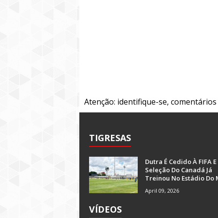
Atenção: identifique-se, comentário
TIGRESAS
Dutra É Cedido À FIFA E
Seleção Do Canadá Já
Treinou No Estádio Do 
April 09, 2026
VÍDEOS