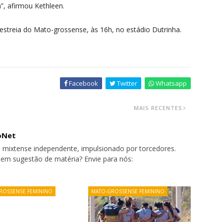
”, afirmou Kethleen.
estreia do Mato-grossense, às 16h, no estádio Dutrinha.
Facebook
Twitter
Whatsapp
MAIS RECENTES
oNet
 mixtense independente, impulsionado por torcedores.
tem sugestão de matéria? Envie para nós:
ROSSENSE FEMININO
MATO-GROSSENSE FEMININO