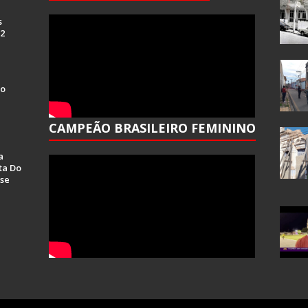
s
 2
Do
CAMPEÃO BRASILEIRO FEMININO
a
ta Do
se