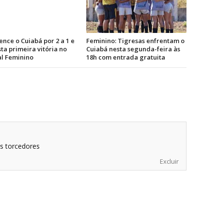
ence o Cuiabá por 2 a 1 e
Feminino: Tigresas enfrentam o
ta primeira vitória no
Cuiabá nesta segunda-feira às
l Feminino
18h com entrada gratuita
s torcedores
Excluir