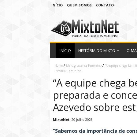
INÍCIO
QUEM SOMOS
CONTATO
INÍCIO
HISTÓRIA DO MIXTO
O MA
/
/
Home
Mato-grossense Feminino
“A equipe chega bem fi
Estadual Feminino
“A equipe chega b
preparada e conce
Azevedo sobre est
MixtoNet
20 julho 2023
“Sabemos da importância de conqu