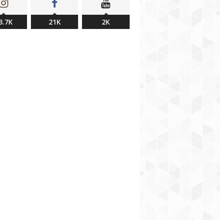
3.7K
21K
2K