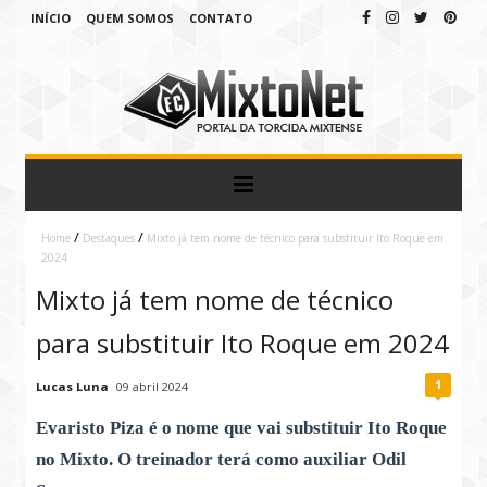
INÍCIO
QUEM SOMOS
CONTATO
/
/
Home
Destaques
Mixto já tem nome de técnico para substituir Ito Roque em
2024
Mixto já tem nome de técnico
para substituir Ito Roque em 2024
1
Lucas Luna
09 abril 2024
Evaristo Piza é o nome que vai
substituir Ito Roque
no Mixto. O treinador terá como auxiliar Odil