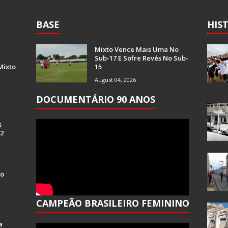
BASE
HIS
Mixto Vence Mais Uma No
Sub-17 E Sofre Revés No Sub-
Mixto
15
August 04, 2026
DOCUMENTÁRIO 90 ANOS
s
 2
Do
CAMPEÃO BRASILEIRO FEMININO
a