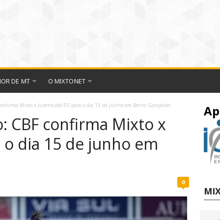
IOR DE MT
O MIXTONET
 confirma Mixto x Juventude-RS para o dia 15 de junho em Bento Gonçalves
Ap
o: CBF confirma Mixto x
 o dia 15 de junho em
0
MIX