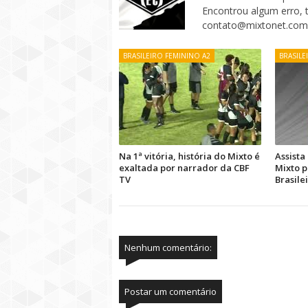
Encontrou algum erro, 
contato@mixtonet.com
BRASILEIRO FEMININO A2
BRASILE
Na 1ª vitória, história do Mixto é
Assista
exaltada por narrador da CBF
Mixto 
TV
Brasile
Nenhum comentário:
Postar um comentário