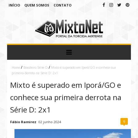
INÍCIO
QUEM SOMOS
CONTATO
/
/
Home
Brasileiro Série D
Mixto é superado em Iporá/GO e conhece sua
primeira derrota na Série D: 2x1
Mixto é superado em Iporá/GO e
conhece sua primeira derrota na
Série D: 2x1
6
Fábio Ramirez
02 junho 2024