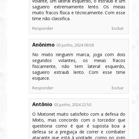
volante, um lateral esquerdo, o estraub é um
sagueiro extremamente lento. Os meias
muito fracos física e técnicamente. Com esse
time não classifica.
Responder
Excluir
Anônimo
03 junho, 2024 09:58
No mixto ninguem marca, joga com dois
segundos volantes, os meias fracos
fisicamente, não tem lateral esquerdo,
sagueiro estraub lento. Com esse time
esquece.
Responder
Excluir
Antônio
03 junho, 2024 22:50
O Mixtonet muito satisfeito com a defesa do
Mixto, mas concordo com o torcedor que
questiona como é que é suposta boa a
defesa se a preguiça de correr e combater
atacante que está à vontade, como no jogo