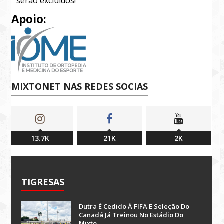
serão excluídos!
Apoio:
MIXTONET NAS REDES SOCIAS
13.7K
21K
2K
TIGRESAS
Dutra É Cedido À FIFA E Seleção Do
Canadá Já Treinou No Estádio Do
Mixto