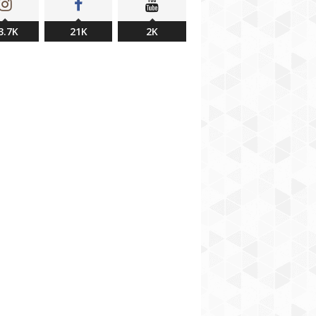
3.7K
21K
2K