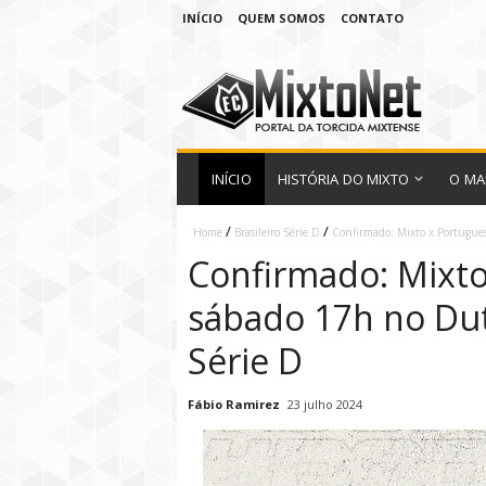
INÍCIO
QUEM SOMOS
CONTATO
INÍCIO
HISTÓRIA DO MIXTO
O MA
/
/
Home
Brasileiro Série D
Confirmado: Mixto x Portugue
Confirmado: Mixto
sábado 17h no Du
Série D
Fábio Ramirez
23 julho 2024