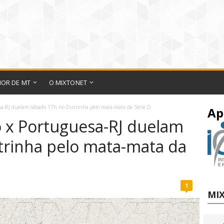
IOR DE MT
O MIXTONET
sa-RJ duelam sábado 17h no Dutrinha pelo mata-mata da Série D
Ap
 x Portuguesa-RJ duelam
trinha pelo mata-mata da
1
MIX