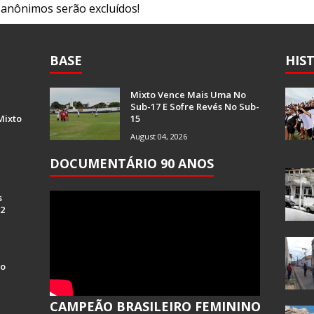
s anônimos serão excluídos!
BASE
HIS
Mixto Vence Mais Uma No
Sub-17 E Sofre Revés No Sub-
Mixto
15
August 04, 2026
DOCUMENTÁRIO 90 ANOS
s
 2
Do
CAMPEÃO BRASILEIRO FEMININO