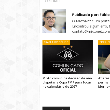
ANTIGOS
Publicado por: Fábi
O MixtoNet é um portal
Encontrou algum erro, 
contato@mixtonet.com
BRASILEIRO SÉRIE D
BRASILE
Mixto comunica decisão de não
Atletas
disputar a Copa FMF para focar
permanê
no calendário de 2027
Murilo 