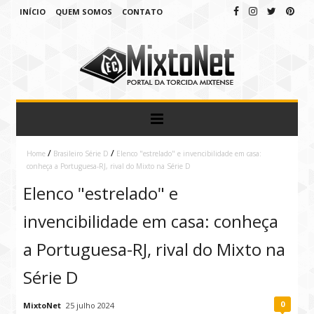
INÍCIO
QUEM SOMOS
CONTATO
/
/
Home
Brasileiro Série D
Elenco "estrelado" e invencibilidade em casa:
conheça a Portuguesa-RJ, rival do Mixto na Série D
Elenco "estrelado" e
invencibilidade em casa: conheça
a Portuguesa-RJ, rival do Mixto na
Série D
0
MixtoNet
25 julho 2024