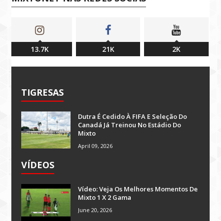
13.7K
21K
2K
TIGRESAS
Dutra É Cedido À FIFA E Seleção Do
Canadá Já Treinou No Estádio Do
Mixto
April 09, 2026
VÍDEOS
Vídeo: Veja Os Melhores Momentos De
Mixto 1 X 2 Gama
June 20, 2026