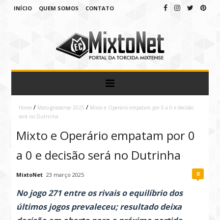
INÍCIO
QUEM SOMOS
CONTATO
/
/
Home
Mato-grossense 2025
Mixto e Operário empatam por 0 a 0 e decisão
será no Dutrinha
Mixto e Operário empatam por 0
a 0 e decisão será no Dutrinha
0
MixtoNet
23 março 2025
No jogo 271 entre os rivais o equilíbrio dos
últimos jogos prevaleceu; resultado deixa