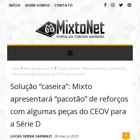
INÍCIO
QUEM SOMOS
CONTATO
/
/
Home
Mato-grossense 2025
Solução “caseira”: Mixto apresentará “pacotão” de
reforços com algumas peças do CEOV para a Série D
Solução “caseira”: Mixto
apresentará “pacotão” de reforços
com algumas peças do CEOV para
a Série D
1
LUCAS SERRA SARMAZI
28 março 2025