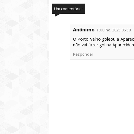
Um comentário:
Anônimo
18 julho, 2025 06:58
O Porto Velho goleou a Aparec
não vai fazer gol na Aparecide
Responder