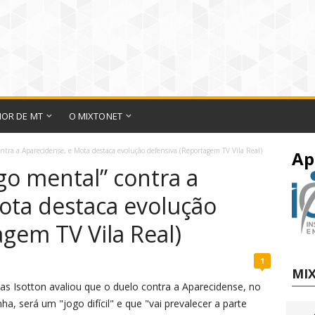
IOR DE MT
O MIXTONET
contra a Aparecidense, e Mota destaca evolução defensiva (Reportagem TV Vila Real)
Ap
ogo mental” contra a
ota destaca evolução
gem TV Vila Real)
1
MIX
cas Isotton avaliou que o duelo contra a Aparecidense, no
a, será um "jogo difícil" e que "vai prevalecer a parte