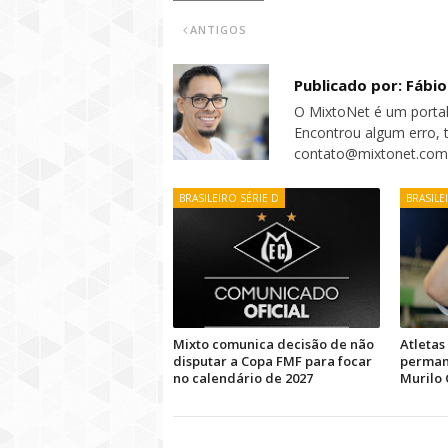
ANTIGOS
Publicado por: Fábi
O MixtoNet é um portal
Encontrou algum erro, 
contato@mixtonet.com
BRASILEIRO SÉRIE D
BRASILE
Mixto comunica decisão de não
Atletas
disputar a Copa FMF para focar
permanê
no calendário de 2027
Murilo 