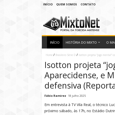
INÍCIO
QUEM SOMOS
CONTATO
INÍCIO
HISTÓRIA DO MIXTO
O MA
/
/
Home
Brasileiro Série D
Isotton projeta “jogo mental” 
Isotton projeta “j
Aparecidense, e M
defensiva (Reporta
Fábio Ramirez
18 julho 2025
Em entrevista à TV Vila Real, o técnico Lu
próximo sábado, às 17h, no Estádio Dutrinh