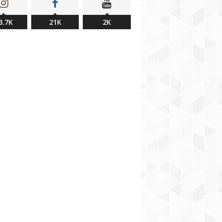
3.7K
21K
2K