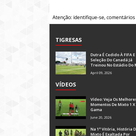
Atenção: identifique-se, comentário
TIGRESAS
Dutra É Cedido À FIFA E
Seleção Do Canadá Já
Treinou No Estádio Do 
April 09, 2026
VÍDEOS
Vídeo: Veja Os Melhore
Momentos De Mixto 1 X
Gama
June 20, 2026
Na 1ª Vitória, História 
Mixto É Exaltada Por