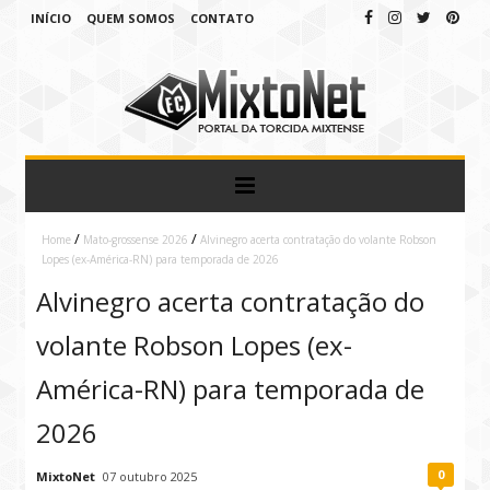
INÍCIO
QUEM SOMOS
CONTATO
/
/
Home
Mato-grossense 2026
Alvinegro acerta contratação do volante Robson
Lopes (ex-América-RN) para temporada de 2026
Alvinegro acerta contratação do
volante Robson Lopes (ex-
América-RN) para temporada de
2026
0
MixtoNet
07 outubro 2025