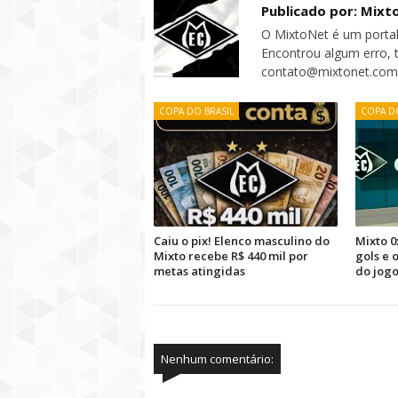
Publicado por: Mixt
O MixtoNet é um portal
Encontrou algum erro, 
contato@mixtonet.com
COPA DO BRASIL
COPA DO
Caiu o pix! Elenco masculino do
Mixto 0
Mixto recebe R$ 440 mil por
gols e
metas atingidas
do jog
Nenhum comentário: