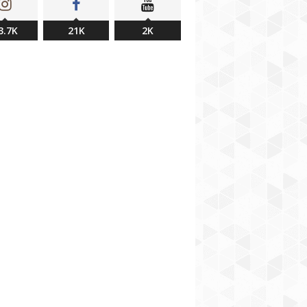
3.7K
21K
2K