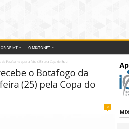
IOR DE MT
O MIXTONET
o da Paraíba na quarta-feira (25) pela Copa do Brasil
Ap
 recebe o Botafogo da
feira (25) pela Copa do
0
MIX