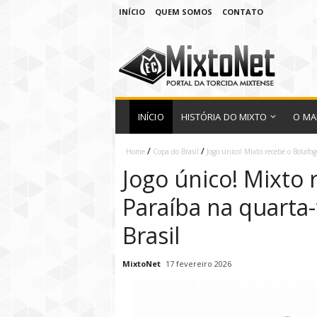
INÍCIO
QUEM SOMOS
CONTATO
INÍCIO
HISTÓRIA DO MIXTO
O MA
/
/
Home
Copa do Brasil
Jogo único! Mixto recebe o Botafog
Jogo único! Mixto
Paraíba na quarta-
Brasil
MixtoNet
17 fevereiro 2026