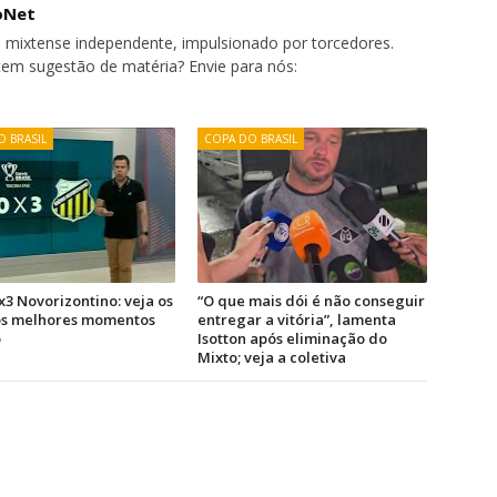
oNet
 mixtense independente, impulsionado por torcedores.
tem sugestão de matéria? Envie para nós:
 BRASIL
COPA DO BRASIL
x3 Novorizontino: veja os
“O que mais dói é não conseguir
 os melhores momentos
entregar a vitória”, lamenta
o
Isotton após eliminação do
Mixto; veja a coletiva