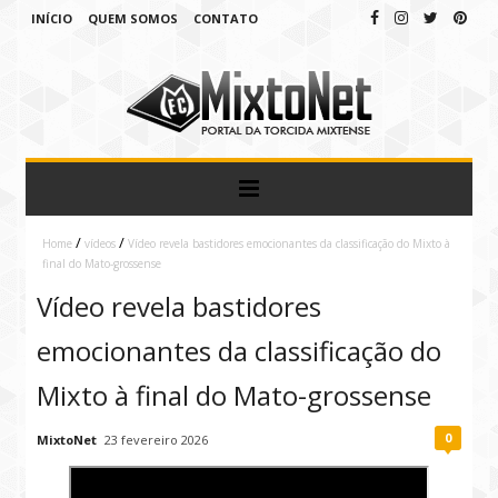
INÍCIO
QUEM SOMOS
CONTATO
/
/
Home
vídeos
Vídeo revela bastidores emocionantes da classificação do Mixto à
final do Mato-grossense
Vídeo revela bastidores
emocionantes da classificação do
Mixto à final do Mato-grossense
0
MixtoNet
23 fevereiro 2026