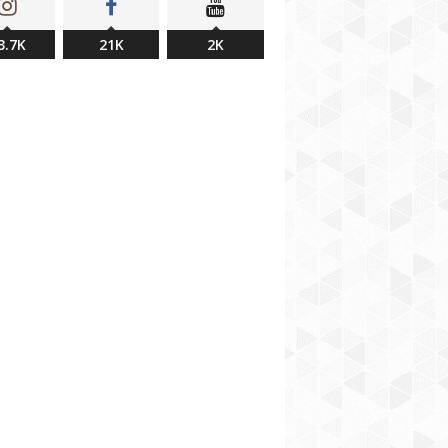
3.7K
21K
2K