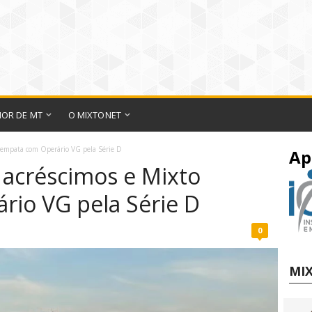
IOR DE MT
O MIXTONET
o empata com Operário VG pela Série D
Ap
 acréscimos e Mixto
io VG pela Série D
0
MIX