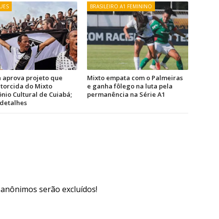
UES
BRASILEIRO A1 FEMININO
 aprova projeto que
Mixto empata com o Palmeiras
 torcida do Mixto
e ganha fôlego na luta pela
nio Cultural de Cuiabá;
permanência na Série A1
 detalhes
s anônimos serão excluídos!