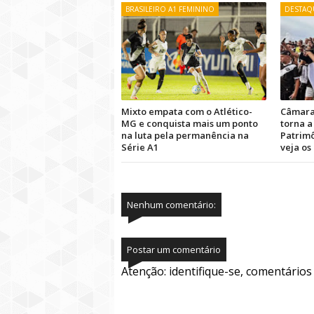
BRASILEIRO A1 FEMININO
DESTAQ
Mixto empata com o Atlético-
Câmara
MG e conquista mais um ponto
torna a
na luta pela permanência na
Patrimô
Série A1
veja os
Nenhum comentário:
Postar um comentário
Atenção: identifique-se, comentário