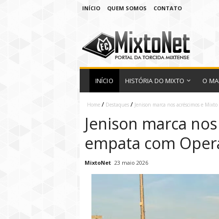
INÍCIO
QUEM SOMOS
CONTATO
INÍCIO
HISTÓRIA DO MIXTO
O MA
/
/
Home
Destaques
Jenison marca nos acréscimos e Mixt
Jenison marca nos
empata com Operár
MixtoNet
23 maio 2026