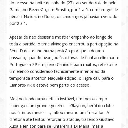
do acesso na noite de sábado (27), ao ser derrotado pelo
Gama, no Bezerrão, em Brasília, por 1 a 0, com um gol de
pênalti. Na ida, no Dutra, os candangos já haviam vencido
por 2 a 1.
Apesar de não desistir e mostrar empenho ao longo de
toda a partida, o time alvinegro encerrou a participação na
Série D deste ano numa posição pior que a do ano
passado, quando avançou às oitavas de final ao eliminar a
Portuguesa-SP em pleno Canindé; para muitos, reflexo de
um elenco considerado tecnicamente inferior ao da
temporada anterior. Naquela edição, o Tigre caiu para o
Cianorte-PR e esteve bem perto do acesso.
Mesmo tendo uma defesa instável, um meio-campo
capenga e um grande goleiro — Glaycon, herói do clube
nos últimos meses —, faltou mesmo um 'matador'. A
diretoria até tentou reforçar o ataque, trazendo Gustavo
Xuxa e Jenison para se juntarem a Di Maria, mas a