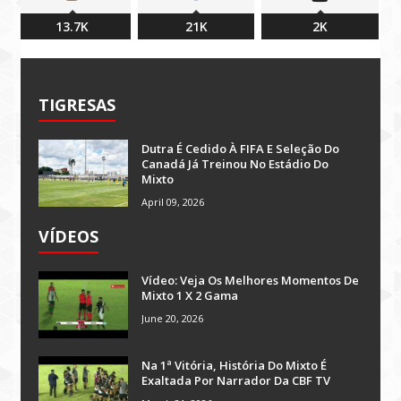
13.7K
21K
2K
TIGRESAS
Dutra É Cedido À FIFA E Seleção Do
Canadá Já Treinou No Estádio Do
Mixto
April 09, 2026
VÍDEOS
Vídeo: Veja Os Melhores Momentos De
Mixto 1 X 2 Gama
June 20, 2026
Na 1ª Vitória, História Do Mixto É
Exaltada Por Narrador Da CBF TV