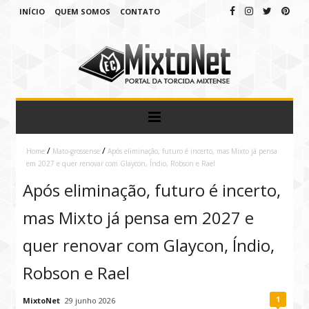
INÍCIO
QUEM SOMOS
CONTATO
/
/
Home
Mato-grossense
Após eliminação, futuro é incerto, mas Mixto já pensa
em 2027 e quer renovar com Glaycon, Índio, Robson e Rael
Após eliminação, futuro é incerto,
mas Mixto já pensa em 2027 e
quer renovar com Glaycon, Índio,
Robson e Rael
1
MixtoNet
29 junho 2026