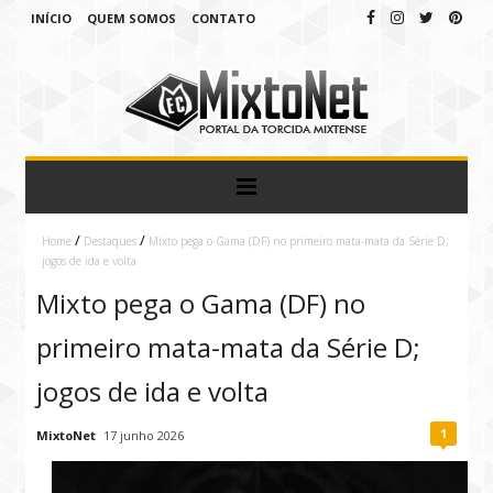
INÍCIO
QUEM SOMOS
CONTATO
/
/
Home
Destaques
Mixto pega o Gama (DF) no primeiro mata-mata da Série D;
jogos de ida e volta
Mixto pega o Gama (DF) no
primeiro mata-mata da Série D;
jogos de ida e volta
1
MixtoNet
17 junho 2026