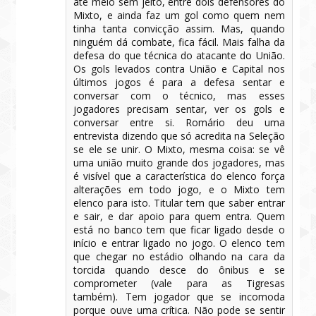
até meio sem jeito, entre dois defensores do
Mixto, e ainda faz um gol como quem nem
tinha tanta convicção assim. Mas, quando
ninguém dá combate, fica fácil. Mais falha da
defesa do que técnica do atacante do União.
Os gols levados contra União e Capital nos
últimos jogos é para a defesa sentar e
conversar com o técnico, mas esses
jogadores precisam sentar, ver os gols e
conversar entre si. Romário deu uma
entrevista dizendo que só acredita na Seleção
se ele se unir. O Mixto, mesma coisa: se vê
uma união muito grande dos jogadores, mas
é visível que a característica do elenco força
alterações em todo jogo, e o Mixto tem
elenco para isto. Titular tem que saber entrar
e sair, e dar apoio para quem entra. Quem
está no banco tem que ficar ligado desde o
início e entrar ligado no jogo. O elenco tem
que chegar no estádio olhando na cara da
torcida quando desce do ônibus e se
comprometer (vale para as Tigresas
também). Tem jogador que se incomoda
porque ouve uma crítica. Não pode se sentir