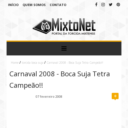
INÍCIO
QUEM SOMOS
CONTATO
/
/
Home
torcida boca suja
Carnaval 2008 - Boca Suja Tetra Campeão!!
Carnaval 2008 - Boca Suja Tetra
Campeão!!
0
Fábio Ramirez
07 fevereiro 2008