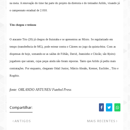
na meia. A renovação do time faz parte do projeto da diretoria e do treinador Arildo, visando já
o campeonato estadual de 2.010.
Tito chegou e treinou
O atacante Tito (20) já chegou de Ituiutaba e se apresentou ao Mixto. Se regularizado em
tempo (transferência de MG), pode estrear contra o Cáceres no jogo da quinta-feira. Com as
dispensas de hoje, somando-se as saídas de Filhão, David, Jeansinho e Chicão; são 8(oito)
jogadores que sairam, cujas peças ainda não foram repostas. Tanto que Arildo já pediu mais
contratações. Por enquanto, chegaram Odail Junior, Márcio Abraão, Kremer, Euclides , Tito e
Rogério.
fonte: ORLANDO ANTUNES/ Futebol Press
Compartilhar:
ANTIGOS
MAIS RECENTES