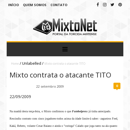
INÍCIO
QUEM SOMOS
CONTATO
/
Unlabelled
/
Home
Mixto contrata o atacante TITO
Mixto contrata o atacante TITO
0
Fábio Ramirez
22 setembro 2009
22/09/2009
Na manhã desta terça-feira, o Mixto confirmou o que
Futebolpress
já tinha antecipado.
Rescindiu contrato com cinco jogadores-todos acima da idade limite-à saber:- zagueiros Fred,
Kaká, Bebeto, volante Cesar Baiano e ainda o "coringa" Calado que joga tanto na ala quanto