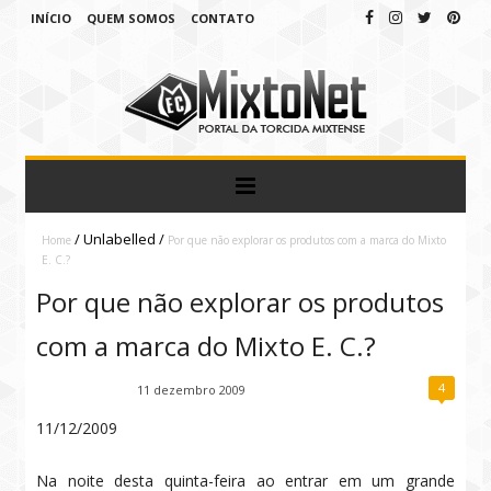
INÍCIO
QUEM SOMOS
CONTATO
/
Unlabelled
/
Home
Por que não explorar os produtos com a marca do Mixto
E. C.?
Por que não explorar os produtos
com a marca do Mixto E. C.?
4
Fábio Ramirez
11 dezembro 2009
11/12/2009
Na noite desta quinta-feira ao entrar em um grande