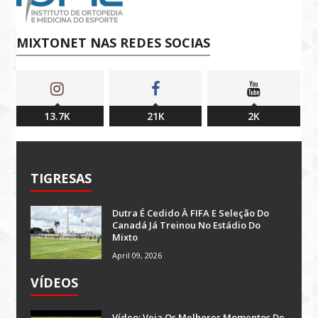
MIXTONET NAS REDES SOCIAS
13.7K
21K
2K
TIGRESAS
Dutra É Cedido À FIFA E Seleção Do
Canadá Já Treinou No Estádio Do
Mixto
April 09, 2026
VÍDEOS
Vídeo: Veja Os Melhores Momentos De