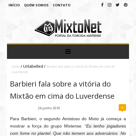
INÍCIO
QUEM SOMOS
CONTATO
/
Unlabelled
/
Home
Barbieri fala sobre a vitória do Mixtão em cima do
Luverdense
Barbieri fala sobre a vitória do
Mixtão em cima do Luverdense
6
Fábio Ramirez
26 junho 2010
Para Barbieri, o segundo Amistoso do Mixto já começa a
mostrar a força do grupo Mixtense. “
Eu tenho jogadores
com fome no plantel. Que não temem aos adversários. No