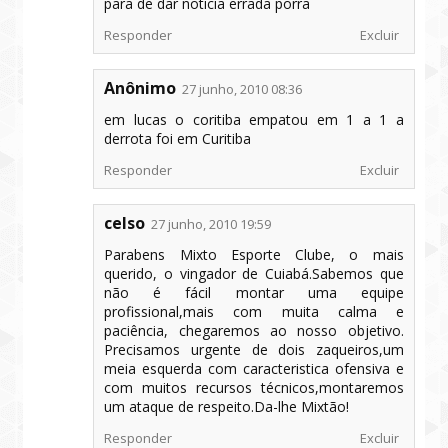
para de dar noticia errada porra
Responder
Excluir
Anônimo
27 junho, 2010 08:36
em lucas o coritiba empatou em 1 a 1 a
derrota foi em Curitiba
Responder
Excluir
celso
27 junho, 2010 19:59
Parabens Mixto Esporte Clube, o mais
querido, o vingador de Cuiabá.Sabemos que
não é fácil montar uma equipe
profissional,mais com muita calma e
paciência, chegaremos ao nosso objetivo.
Precisamos urgente de dois zaqueiros,um
meia esquerda com caracteristica ofensiva e
com muitos recursos técnicos,montaremos
um ataque de respeito.Da-lhe Mixtão!
Responder
Excluir