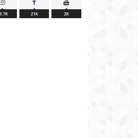
3.7K
21K
2K