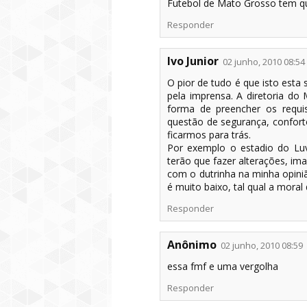
Futebol de Mato Grosso tem q
Responder
Ivo Junior
02 junho, 2010 08:54
O pior de tudo é que isto esta
pela imprensa. A diretoria d
forma de preencher os requ
questão de segurança, confort
ficarmos para trás.
Por exemplo o estadio do Luv
terão que fazer alterações, im
com o dutrinha na minha opini
é muito baixo, tal qual a mora
Responder
Anônimo
02 junho, 2010 08:59
essa fmf e uma vergolha
Responder