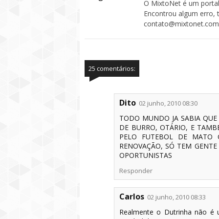
O MixtoNet é um portal
Encontrou algum erro, 
contato@mixtonet.com
25 comentários:
Dito
02 junho, 2010 08:30
TODO MUNDO JA SABIA QUE 
DE BURRO, OTÁRIO, E TAMB
PELO FUTEBOL DE MATO G
RENOVAÇÃO, SÓ TEM GENTE
OPORTUNISTAS
Responder
Carlos
02 junho, 2010 08:33
Realmente o Dutrinha não é u