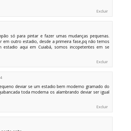
Excluir
mpão só para pintar e fazer umas mudanças pequenas.
ar em outro estadio, desde a primeira fase,pq não temos
m estadio aqui em Cuiabá, somos incopetentes em se
Excluir
24
 pequeno deviar se um estadio bem moderno gramado do
quibancada toda moderna os alambrando deviar ser igual
Excluir