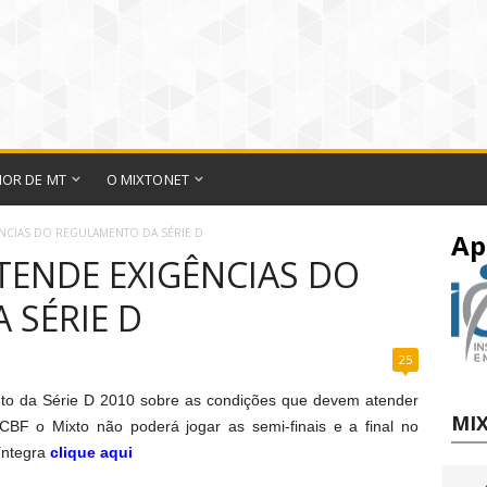
IOR DE MT
O MIXTONET
NCIAS DO REGULAMENTO DA SÉRIE D
Ap
TENDE EXIGÊNCIAS DO
 SÉRIE D
25
to da Série D 2010 sobre as condições que devem atender
MIX
BF o Mixto não poderá jogar as semi-finais e a final no
íntegra
clique aqui