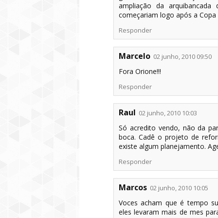
ampliação da arquibancada 
começariam logo após a Copa 
Responder
Marcelo
02 junho, 2010 09:50
Fora Orione!!!
Responder
Raul
02 junho, 2010 10:03
Só acredito vendo, não da pa
boca. Cadê o projeto de reform
existe algum planejamento. A
Responder
Marcos
02 junho, 2010 10:05
Voces acham que é tempo sufi
eles levaram mais de mes para 