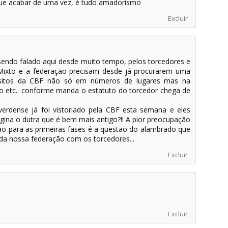
ue acabar de uma vez, é tudo amadorismo
Excluir
 sendo falado aqui desde muito tempo, pelos torcedores e
o Mixto e a federação precisam desde já procurarem uma
isitos da CBF não só em números de lugares mas na
o etc.. conforme manda o estatuto do torcedor chega de
erdense já foi vistoriado pela CBF esta semana e eles
agina o dutra que é bem mais antigo?!! A pior preocupação
ão para as primeiras fases é a questão do alambrado que
l da nossa federação com os torcedores...
Excluir
Excluir