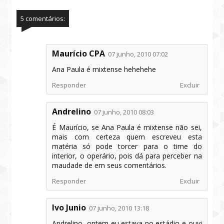
5 comentários:
Maurício CPA
07 junho, 2010 07:02
Ana Paula é mixtense hehehehe
Responder
Excluir
Andrelino
07 junho, 2010 08:03
É Maurício, se Ana Paula é mixtense não sei,
mais com certeza quem escreveu esta
matéria só pode torcer para o time do
interior, o operário, pois dá para perceber na
maudade de em seus comentários.
Responder
Excluir
Ivo Junio
07 junho, 2010 13:18
Andrelino, ontem eu estava no estádio e ouvi