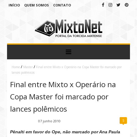
INÍCIO
QUEM SOMOS
CONTATO
/
/
Home
Master
Final entre Mixto x Operário na Copa Master foi marcado por
lances polêmicos
Final entre Mixto x Operário na
Copa Master foi marcado por
lances polêmicos
5
Fábio Ramirez
07 junho 2010
Pênalti em favor do Ope, não marcado por Ana Paula