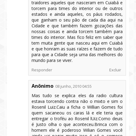
traidores aqueles que nasceram em Cuiabá e
torcem para times do interior ou de outros
estados e ainda aqueles, os páus rodados,
que ganham o seu pão de cada dia aqui na
Cidade e que também fazem gozações das
nossas coisas e ainda torcem também para
times do interior. Mas fico feliz em saber que
tem muita gente que nasceu aqui em Cuiabá
e que honram as suas raízes e fazem de tudo
para que a Cidade seja uma das melhores do
mundo para se viver.
Responder
Excluir
Anônimo
08 junho, 2010 04:55
Mas tudo se explica eles da radio cultura
estava torcendo contra não o mixto e sim o
Rosenil Luiz.Caiu a ficha o Willian Gomes foi
quem sacaneou os caras lá e ele teria que
entregar o troféu ao Rosenil lUiz.Como deuis
é Justo olha o que aconteceu.Brinca com o
homem ele é poderoso Wilian Gomes você
ainda vai pagar muito isso é só o começo