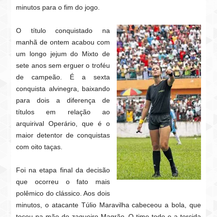
minutos para o fim do jogo.
O título conquistado na
manhã de ontem acabou com
um longo jejum do Mixto de
sete anos sem erguer o troféu
de campeão. É a sexta
conquista alvinegra, baixando
para dois a diferença de
títulos em relação ao
arquirival Operário, que é o
maior detentor de conquistas
com oito taças.
Foi na etapa final da decisão
que ocorreu o fato mais
polêmico do clássico. Aos dois
minutos, o atacante Túlio Maravilha cabeceou a bola, que
tocou na mão do zagueiro Magrão. O time todo e a torcida