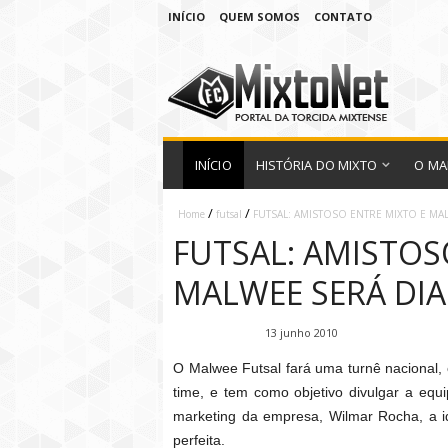
INÍCIO
QUEM SOMOS
CONTATO
INÍCIO
HISTÓRIA DO MIXTO
O MA
/
/
Home
futsal
FUTSAL: AMISTOSO ENTRE MIXTO E MA
FUTSAL: AMISTOS
MALWEE SERÁ DIA
Fábio Ramirez
13 junho 2010
O Malwee Futsal fará uma turnê nacional,
time, e tem como objetivo divulgar a equ
marketing da empresa, Wilmar Rocha, a id
perfeita.