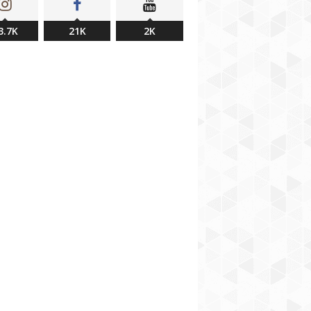
3.7K
21K
2K