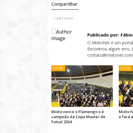
Compartilhar:
ANTIGOS
Publicado por: Fábi
O MixtoNet é um portal
Encontrou algum erro, 
contato@mixtonet.com
FUTSAL
FUTSAL
Mixto vence o Flamengo e é
Mixto f
campeão da Copa Master de
e fará 
Futsal 2024