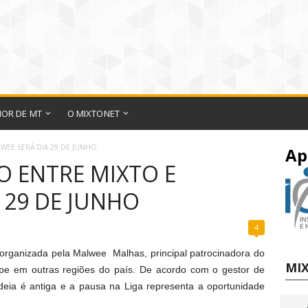
IOR DE MT
O MIXTONET
LWEE SERÁ DIA 29 DE JUNHO
Ap
O ENTRE MIXTO E
 29 DE JUNHO
4
 organizada pela Malwee Malhas, principal patrocinadora do
MIX
ipe em outras regiões do país. De acordo com o gestor de
eia é antiga e a pausa na Liga representa a oportunidade