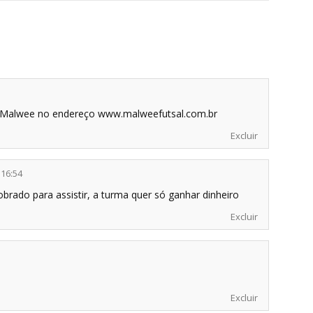
da Malwee no endereço www.malweefutsal.com.br
Excluir
 16:54
rado para assistir, a turma quer só ganhar dinheiro
Excluir
Excluir