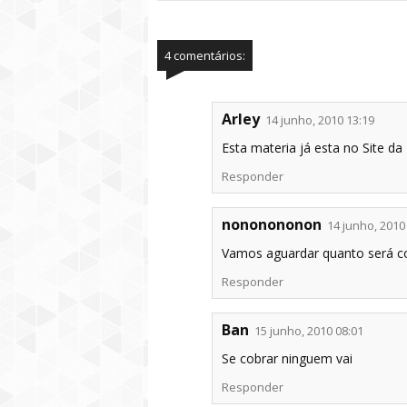
4 comentários:
Arley
14 junho, 2010 13:19
Esta materia já esta no Site 
Responder
nononononon
14 junho, 2010
Vamos aguardar quanto será cob
Responder
Ban
15 junho, 2010 08:01
Se cobrar ninguem vai
Responder