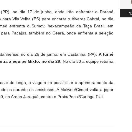
 (PR), no dia 17 de junho, onde irão enfrentar o Paraná
1
a para Vila Velha (ES) para encarar o Álvares Cabral, no dia
imed enfrenta o Sumov, hexacampeão da Taça Brasil, em
a para Pacajus, também no Ceará, onde enfrenta a seleção
stanhense, no dia 26 de junho, em Castanhal (PA).
A turnê
tra a equipe Mixto, no dia 29
. No dia 30 a equipe retorna
esar de longa, a viagem irá possibilitar o aprimoramento da
odelos durante os amistosos. A Malwee/Cimed volta a jogar
30, na Arena Jaraguá, contra o Praia/Pepsi/Curinga Fiat.