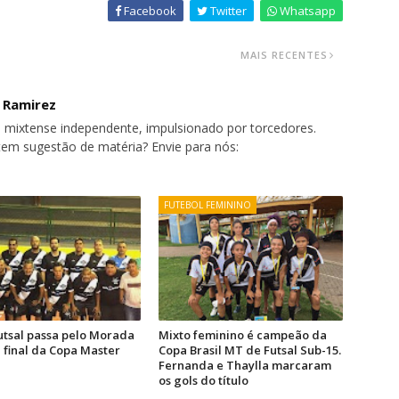
Facebook
Twitter
Whatsapp
MAIS RECENTES
o Ramirez
 mixtense independente, impulsionado por torcedores.
tem sugestão de matéria? Envie para nós:
FUTEBOL FEMININO
utsal passa pelo Morada
Mixto feminino é campeão da
a final da Copa Master
Copa Brasil MT de Futsal Sub-15.
Fernanda e Thaylla marcaram
os gols do título