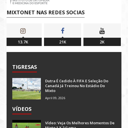
MIXTONET NAS REDES SOCIAS
13.7K
21K
2K
TIGRESAS
Dutra É Cedido À FIFA E Seleção Do
Canadá Já Treinou No Estádio Do
Mixto
April 09, 2026
VÍDEOS
Vídeo: Veja Os Melhores Momentos De
Mixto 1 X 2 Gama