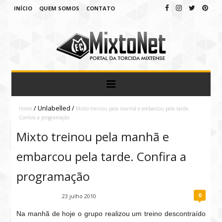
INÍCIO
QUEM SOMOS
CONTATO
/
Unlabelled
/
Home
Mixto treinou pela manhã e embarcou pela tarde.
Confira a programação
Mixto treinou pela manhã e
embarcou pela tarde. Confira a
programação
0
Fábio Ramirez
23 julho 2010
Na manhã de hoje o grupo realizou um treino descontraído