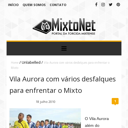
INÍCIO
QUEM SOMOS
CONTATO
/
Unlabelled
/
Home
Vila Aurora com vários desfalques para enfrentar o
Mixto
Vila Aurora com vários desfalques
para enfrentar o Mixto
1
Fábio Ramirez
18 julho 2010
O Vila Aurora
além do