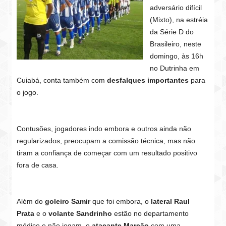
adversário difícil
(Mixto), na estréia
da Série D do
Brasileiro, neste
domingo, às 16h
no Dutrinha em
Cuiabá, conta também com
desfalques importantes
para
o jogo.
Contusões, jogadores indo embora e outros ainda não
regularizados, preocupam a comissão técnica, mas não
tiram a confiança de começar com um resultado positivo
fora de casa.
Além do
goleiro Samir
que foi embora, o
lateral Raul
Prata
e o
volante Sandrinho
estão no departamento
médico e não jogam, o
atacante Marcão
com uma