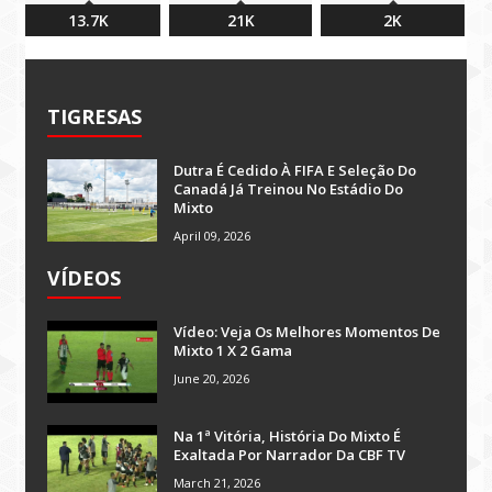
13.7K
21K
2K
TIGRESAS
Dutra É Cedido À FIFA E Seleção Do
Canadá Já Treinou No Estádio Do
Mixto
April 09, 2026
VÍDEOS
Vídeo: Veja Os Melhores Momentos De
Mixto 1 X 2 Gama
June 20, 2026
Na 1ª Vitória, História Do Mixto É
Exaltada Por Narrador Da CBF TV
March 21, 2026