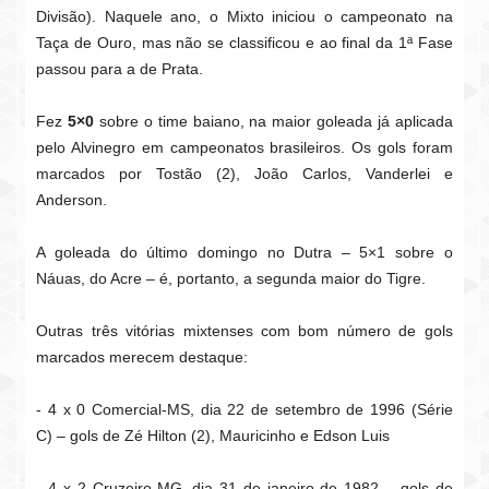
Divisão). Naquele ano, o Mixto iniciou o campeonato na
Taça de Ouro, mas não se classificou e ao final da 1ª Fase
passou para a de Prata.
Fez
5×0
sobre o time baiano, na maior goleada já aplicada
pelo Alvinegro em campeonatos brasileiros. Os gols foram
marcados por Tostão (2), João Carlos, Vanderlei e
Anderson.
A goleada do último domingo no Dutra – 5×1 sobre o
Náuas, do Acre – é, portanto, a segunda maior do Tigre.
Outras três vitórias mixtenses com bom número de gols
marcados merecem destaque:
- 4 x 0 Comercial-MS, dia 22 de setembro de 1996 (Série
C) – gols de Zé Hilton (2), Mauricinho e Edson Luis
- 4 x 2 Cruzeiro-MG, dia 31 de janeiro de 1982 – gols de