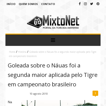
INÍCIO
QUEM SOMOS
CONTATO
/
/
Home
História
Goleada sobre o Náuas foi a segunda maior aplicada pelo Tigre
em campeonato brasileiro
Goleada sobre o Náuas foi a
segunda maior aplicada pelo Tigre
em campeonato brasileiro
3
Fábio Ramirez
10 agosto 2010
Na