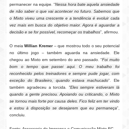
permanecer na equipe. “
Nessa hora bate aquela ansiedade
de não saber o que vai acontecer no futuro. Sabemos que
o Mixto viveu uma crescente e a tendência é evoluir cada
vez mais em busca do objetivo maior. Agora é aguardar a
decisão e se for possível, recomeçar os trabalhos
”, afirmou.
O meia
Willian Kremer
– que mostrou todo o seu potencial
no último jogo – também aguarda na ansiedade. Ele
chegou ao Mixto em setembro do ano passado. “
Foi muito
bom o tempo que passei aqui. O meu trabalho foi
reconhecido pelos treinadores e sempre pude jogar, com
exceção do Brasileiro, quando estava machucado
”. Ele
também agradeceu a torcida.
“Eles sempre estiveram lá
quando a gente precisou. Apoiando ou criticando, o Mixto
se tornou mais forte por causa deles. Fico feliz em ter vindo
e estou à disposição se desejarem que eu permaneça
”,
concluiu.
Fonte: Assessoria de Imprensa e Comunicação Mixto EC