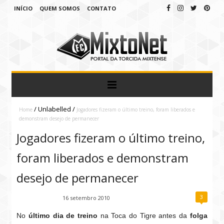
INÍCIO
QUEM SOMOS
CONTATO
/
Unlabelled
/
Home
Jogadores fizeram o último treino, foram liberados e
demonstram desejo de permanecer
Jogadores fizeram o último treino,
foram liberados e demonstram
desejo de permanecer
3
Fábio Ramirez
16 setembro 2010
No
último dia de treino
na Toca do Tigre antes da
folga