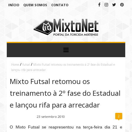
INÍCIO
QUEM SOMOS
CONTATO
/
/
Home
futsal
Mixto Futsal retomou os treinamento à 2º fase do Estadual e
lançou rifa para arrecadar
Mixto Futsal retomou os
treinamento à 2º fase do Estadual
e lançou rifa para arrecadar
2
Fábio Ramirez
23 setembro 2010
O Mixto Futsal se reapresentou na terça-feira dia 21 e