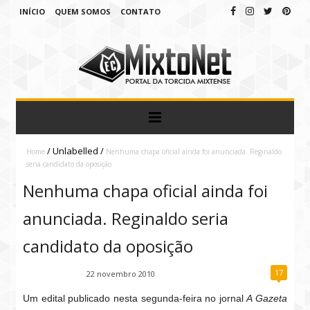
INÍCIO
QUEM SOMOS
CONTATO
/
Unlabelled
/
Home
Nenhuma chapa oficial ainda foi anunciada. Reginaldo
seria candidato da oposição
Nenhuma chapa oficial ainda foi
anunciada. Reginaldo seria
candidato da oposição
17
Fábio Ramirez
22 novembro 2010
Um edital publicado nesta segunda-feira no jornal
A Gazeta